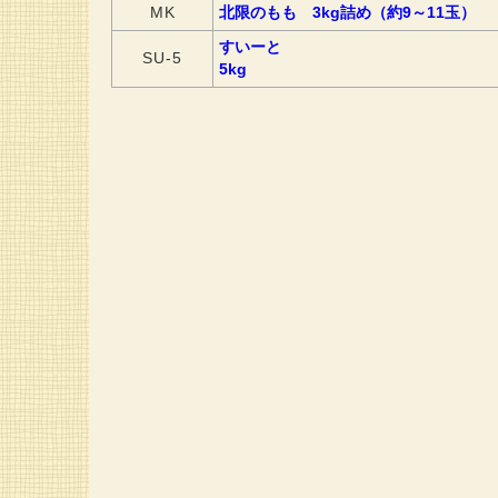
MK
北限のもも 3kg詰め（約9～11玉）
すいーと
SU-5
5kg