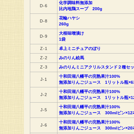
化学調味料無添加
D-6
比内地鶏スープ 200g
花輪ハヤシ
D-8
260g
大根味噌漬け
D-9
1袋
Z-1
卓上ミニチュアのぼり
Z-2
みのりん絵馬
Z-3
みのりんミニアクリルスタンド２種セ
十和田湖八幡平の完熟果汁100%
J-1
無添加りんごジュース 1リットル瓶×6
十和田湖八幡平の完熟果汁100%
J-2
無添加りんごジュース 1リットル瓶×1
十和田湖八幡平の完熟果汁100%
J-5
無添加りんごジュース 300mlビン×12
十和田湖八幡平の完熟果汁100%
J-6
無添加りんごジュース 300mlビン×20