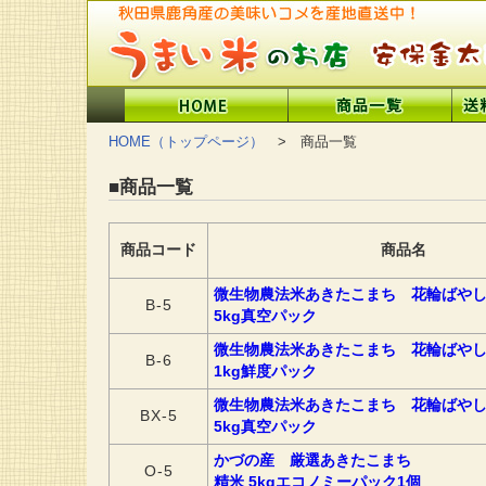
HOME（トップページ）
> 商品一覧
■商品一覧
商品コード
商品名
微生物農法米あきたこまち 花輪ばや
B-5
5kg真空パック
微生物農法米あきたこまち 花輪ばや
B-6
1kg鮮度パック
微生物農法米あきたこまち 花輪ばや
BX-5
5kg真空パック
かづの産 厳選あきたこまち
O-5
精米 5kgエコノミーパック1個