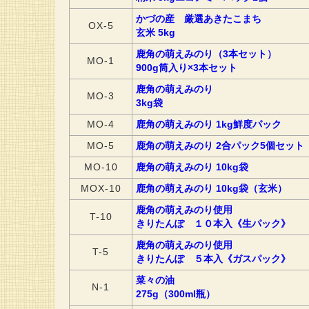
かづの産 厳選あきたこまち
OX-5
玄米 5kg
鹿角の萌えみのり（3本セット）
MO-1
900g筒入り×3本セット
鹿角の萌えみのり
MO-3
3kg袋
MO-4
鹿角の萌えみのり 1kg鮮度パック
MO-5
鹿角の萌えみのり 2合パック5個セット
MO-10
鹿角の萌えみのり 10kg袋
MOX-10
鹿角の萌えみのり 10kg袋（玄米）
鹿角の萌えみのり使用
T-10
きりたんぽ １０本入《生パック》
鹿角の萌えみのり使用
T-5
きりたんぽ ５本入《ガスパック》
菜々の油
N-1
275g（300ml瓶）