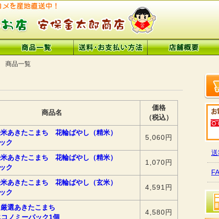
 商品一覧
価格
商品名
（税込）
法米あきたこまち 花輪ばやし（精米）
5,060円
パック
送
法米あきたこまち 花輪ばやし（精米）
1,070円
パック
F
法米あきたこまち 花輪ばやし（玄米）
4,591円
パック
 厳選あきたこまち
4,580円
gエコノミーパック1個