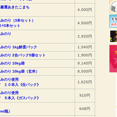
 厳選あきたこまち
4,000円
みのり（3本セット）
4,500円
り×3本セット
えみのり
2,920円
みのり 1kg鮮度パック
1,040円
みのり 2合パック5個セット
1,900円
みのり 10kg袋
9,140円
みのり 10kg袋（玄米）
8,500円
えみのり使用
1,625円
ぽ １０本入《生パック》
えみのり使用
910円
ぽ ５本入《ガスパック》
648円
0ml瓶）