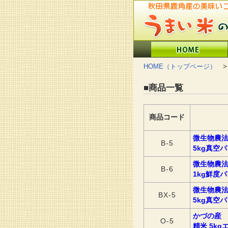
HOME（トップページ）
>
■商品一覧
商品コード
微生物農
B-5
5kg真空
微生物農
B-6
1kg鮮度
微生物農
BX-5
5kg真空
かづの産
O-5
精米 5k