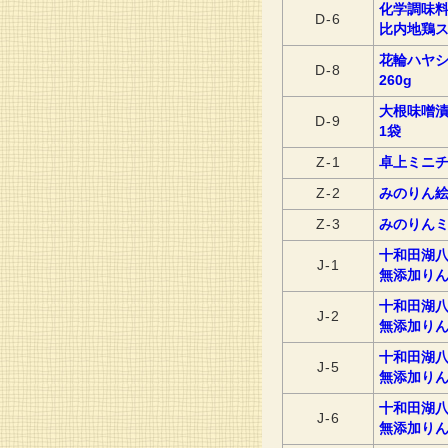
化学調味
D-6
比内地鶏ス
花輪ハヤ
D-8
260g
大根味噌
D-9
1袋
Z-1
卓上ミニ
Z-2
みのりん
Z-3
みのりん
十和田湖八
J-1
無添加りん
十和田湖八
J-2
無添加りん
十和田湖八
J-5
無添加りん
十和田湖八
J-6
無添加りん